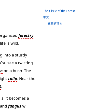
The Circle of the Forest
中文
.
森林的轮回
e organized
forestry
 life is wild.
ng into a sturdy
 You see a twisting
rn
on a bush. The
right
tulip
. Near the
t
.
lls, it becomes a
and
fungus
will