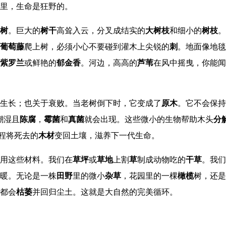
里，生命是狂野的。
树
。巨大的
树干
高耸入云，分叉成结实的
大树枝
和细小的
树枝
。
葡萄藤
爬上树，必须小心不要碰到灌木上尖锐的
刺
。地面像地毯
紫罗兰
或鲜艳的
郁金香
。河边，高高的
芦苇
在风中摇曳，你能闻
生长；也关于衰败。当老树倒下时，它变成了
原木
。它不会保持
潮湿且
陈腐
，
霉菌
和
真菌
就会出现。这些微小的生物帮助木头
分
过程将死去的
木材
变回土壤，滋养下一代生命。
用这些材料。我们在
草坪
或
草地
上割
草
制成动物吃的
干草
。我们
暖。无论是一株
田野
里的微小
杂草
，花园里的一棵
橄榄
树，还是
都会
枯萎
并回归尘土。这就是大自然的完美循环。