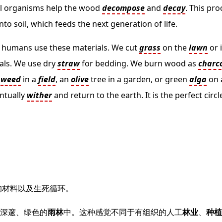
ll organisms help the wood
decompose
and
decay
. This pro
nto soil, which feeds the next generation of life.
, humans use these materials. We cut
grass
on the
lawn
or 
als. We use dry
straw
for bedding. We burn wood as
charc
y
weed
in a
field
, an
olive
tree in a garden, or green
alga
on 
entually
wither
and return to the earth. It is the perfect circl
的材料以及生死循环。
深邃、绿色的
雨林
中。这种感觉不同于有组织的人工
林业
、
种植