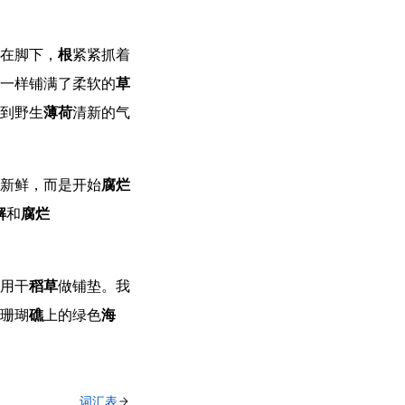
在脚下，
根
紧紧抓着
一样铺满了柔软的
草
到野生
薄荷
清新的气
新鲜，而是开始
腐烂
解
和
腐烂
用干
稻草
做铺垫。我
珊瑚
礁
上的绿色
海
词汇表