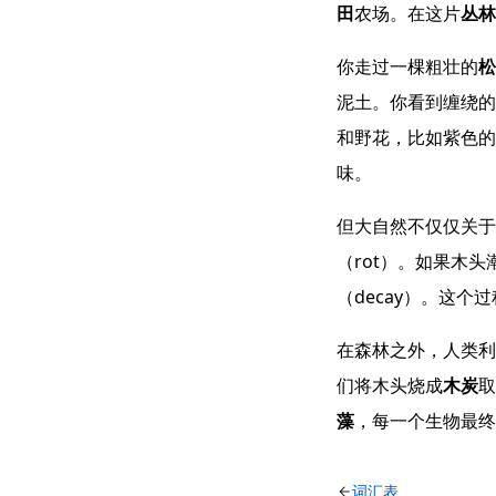
田
农场。在这片
丛林
你走过一棵粗壮的
松
泥土。你看到缠绕的
和野花，比如紫色的
味。
但大自然不仅仅关于
（rot）。如果木头
（decay）。这个
在森林之外，人类利
们将木头烧成
木炭
取
藻
，每一个生物最终
词汇表