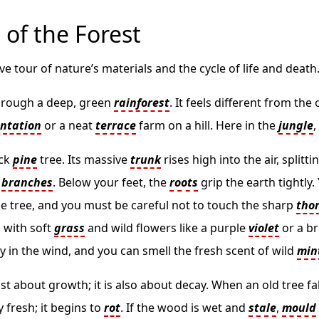
 of the Forest
ve tour of nature’s materials and the cycle of life and death
hrough a deep, green
rainforest
. It feels different from th
ntation
or a neat
terrace
farm on a hill. Here in the
jungle
,
ick
pine
tree. Its massive
trunk
rises high into the air, splitti
r
branches
. Below your feet, the
roots
grip the earth tightly.
e tree, and you must be careful not to touch the sharp
tho
 with soft
grass
and wild flowers like a purple
violet
or a b
 in the wind, and you can smell the fresh scent of wild
min
ust about growth; it is also about decay. When an old tree fa
y fresh; it begins to
rot
. If the wood is wet and
stale
,
mould