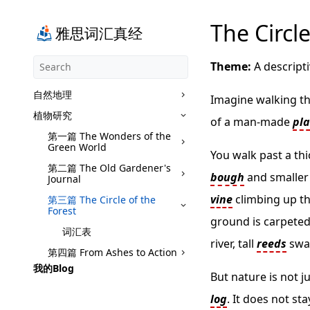
The Circle
雅思词汇真经
Theme:
A descripti
自然地理
Imagine walking t
植物研究
of a man-made
pla
第一篇 The Wonders of the
Green World
You walk past a th
第二篇 The Old Gardener's
bough
and smalle
Journal
vine
climbing up th
第三篇 The Circle of the
Forest
ground is carpeted
词汇表
river, tall
reeds
sway
第四篇 From Ashes to Action
我的Blog
But nature is not j
log
. It does not sta