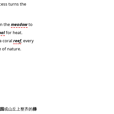
cess turns the
in the
meadow
to
oal
for heat.
a coral
reef
, every
e of nature.
园
或山丘上整齐的
梯